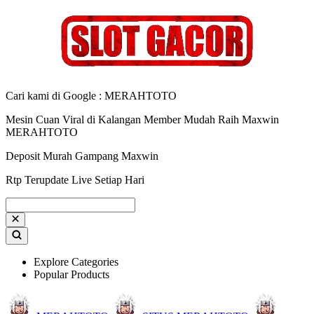
Cari kami di Google : MERAHTOTO
Mesin Cuan Viral di Kalangan Member Mudah Raih Maxwin
MERAHTOTO
Deposit Murah Gampang Maxwin
Rtp Terupdate Live Setiap Hari
Explore Categories
Popular Products