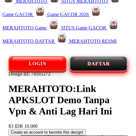
MERAHTOTO
SITUS MERAHTOTO
Game GACOR
Game GACOR 2026
MERAHTOTO Game
SITUS Game GACOR
MERAHTOTO DAFTAR
MERAHTOTO RESMI
LOGIN
DAFTAR
Design ID: 74165272
MERAHTOTO:Link
APKSLOT Demo Tanpa
Vpn & Anti Lag Hari Ini
$3
IDR 10.000
Create an account to favorite this design!