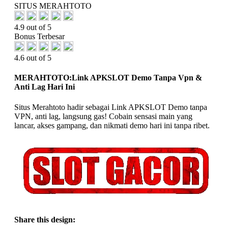
SITUS MERAHTOTO
4.9 out of 5
Bonus Terbesar
4.6 out of 5
MERAHTOTO:Link APKSLOT Demo Tanpa Vpn &
Anti Lag Hari Ini
Situs Merahtoto hadir sebagai Link APKSLOT Demo tanpa
VPN, anti lag, langsung gas! Cobain sensasi main yang
lancar, akses gampang, dan nikmati demo hari ini tanpa ribet.
Share this design: