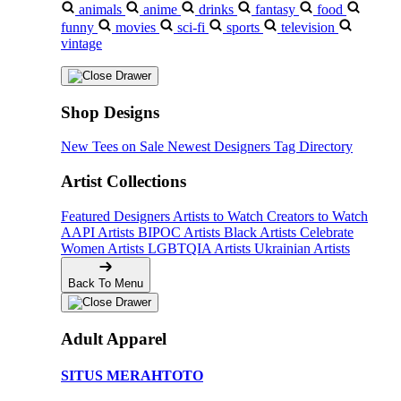
animals
anime
drinks
fantasy
food
funny
movies
sci-fi
sports
television
vintage
Shop Designs
New Tees on Sale
Newest Designers
Tag Directory
Artist Collections
Featured Designers
Artists to Watch
Creators to Watch
AAPI Artists
BIPOC Artists
Black Artists
Celebrate
Women Artists
LGBTQIA Artists
Ukrainian Artists
Back To Menu
Adult Apparel
SITUS MERAHTOTO