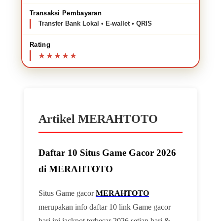
Transaksi Pembayaran
Transfer Bank Lokal • E-wallet • QRIS
Rating
Artikel MERAHTOTO
Daftar 10 Situs Game Gacor 2026
di MERAHTOTO
Situs Game gacor
MERAHTOTO
merupakan info daftar 10 link Game gacor
hari ini jackpot terbesar 2026 setiap hari &