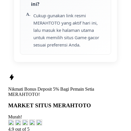
ini?
Cukup gunakan link resmi
MERAHTOTO yang aktif hari ini,
lalu masuk ke halaman utama
untuk memilih situs Game gacor
sesuai preferensi Anda.
Nikmati
Bonus Deposit 5%
Bagi Pemain Setia
MERAHTOTO!
MARKET SITUS MERAHTOTO
Murah!
4.9 out of 5