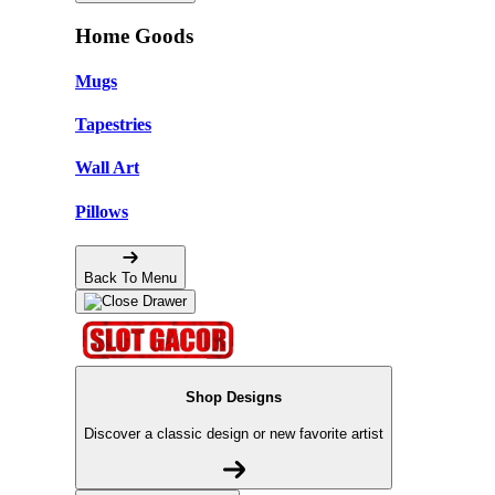
Home Goods
Mugs
Tapestries
Wall Art
Pillows
Back To Menu
Shop Designs
Discover a classic design or new favorite artist